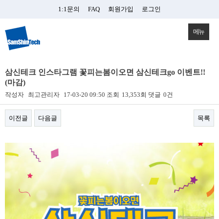
1:1문의
FAQ
회원가입
로그인
메뉴
삼신테크 인스타그램 꽃피는봄이오면 삼신테크go 이벤트!!
(마감)
작성자
최고관리자
17-03-20 09:50
조회
13,353회
댓글
0건
이전글
다음글
목록
본문