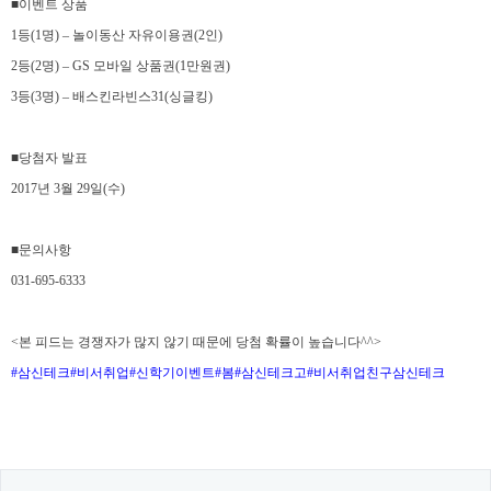
■
이벤트 상품
1
등
(1
명
)
–
놀이동산 자유이용권
(2
인
)
2
등
(2
명
)
–
GS
모바일 상품권
(1
만원권
)
3
등
(3
명
)
–
배스킨라빈스
31(
싱글킹
)
■
당첨자 발표
2017
년
3
월
29
일
(
수
)
■
문의사항
031-695-6333
<
본 피드는 경쟁자가 많지 않기 때문에 당첨 확률이 높습니다
^^>
#
삼신테크
#
비서취업
#
신학기이벤트
#
봄
#
삼신테크고
#
비서취업친구삼신테크