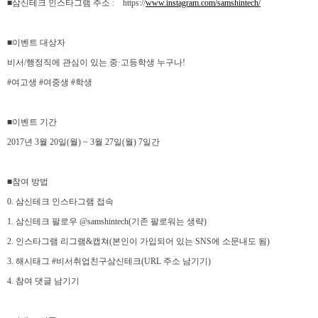
■
삼신테크 인스타그램 주소
:
https://
www.instagram.com/samshintech/
■
이벤트 대상자
비서
/
행정직에 관심이 있는 중
·
고등학생 누구나
!
#
여고생
#
여중생
#
학생
■
이벤트 기간
2017
년
3
월
20
일
(
월
) ~ 3
월
27
일
(
월
) 7
일간
■
참여 방법
0.
삼신테크 인스타그램 접속
1.
삼신테크 팔로우
@samshintech(
기존 팔로워는 생략
)
2.
인스타그램 리그램
&
캡쳐
(
본인이 가입되어 있는
SNS
에 소문내도 됨
)
3.
해시태그
#
비서취업친구삼신테크
(URL
주소 남기기
)
4.
참여 댓글 남기기