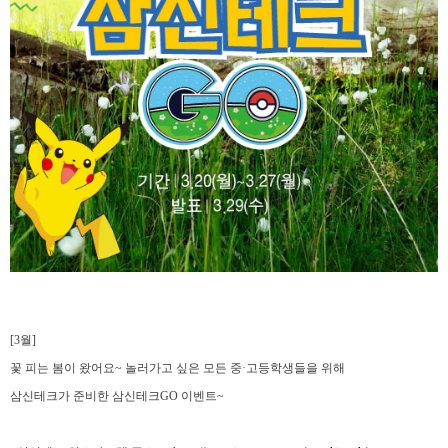
[3
월
]
꽃 피는 봄이 왔어요
~
놀러가고 싶은 모든 중
·
고등학생들을 위해
삼신테크가 준비한 삼신테크
GO
이벤트
~