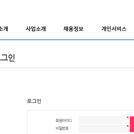
말
인재파견
전체채용정보
입사지원서보기
개요
도급/위임
업종별채용정보
회원정보수정
로그인
연혁
채용대행
고용형태별채용정보
입사지원서작성
도
구인의뢰
아르바이트
경력기술서작성
사
자기소개서작성
는 길
로그인
회원아이디
비밀번호