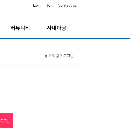
Login
Join
Contact us
공지사항
직원공지사항
FAQ
나의급여명세서
> 회원 > 로그인
자료실
증명서발급요청
Q/A
증명서온라인출력
퇴직원