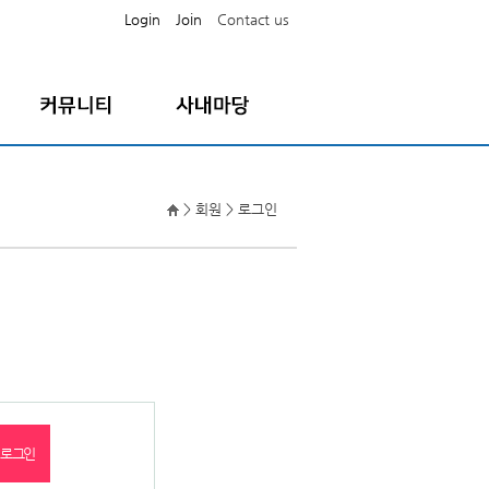
Login
Join
Contact us
공지사항
직원공지사항
FAQ
나의급여명세서
> 회원 > 로그인
자료실
증명서발급요청
Q/A
증명서온라인출력
퇴직원