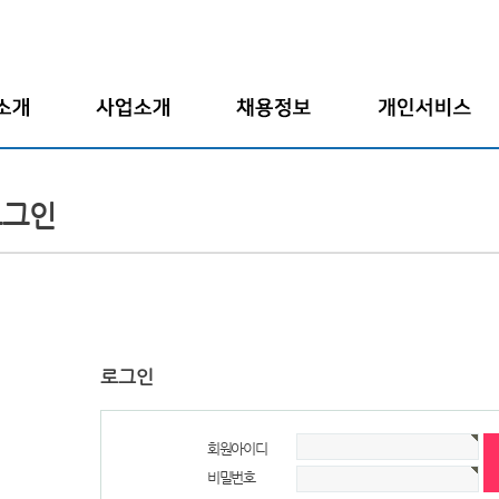
말
인재파견
전체채용정보
입사지원서보기
개요
도급/위임
업종별채용정보
회원정보수정
로그인
연혁
채용대행
고용형태별채용정보
입사지원서작성
도
구인의뢰
아르바이트
경력기술서작성
사
자기소개서작성
는 길
로그인
회원아이디
비밀번호