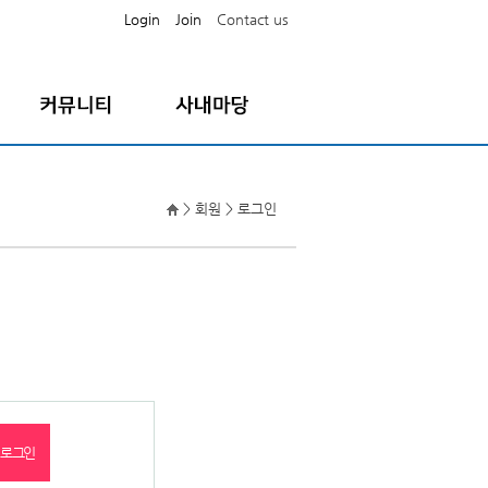
Login
Join
Contact us
공지사항
직원공지사항
FAQ
나의급여명세서
> 회원 > 로그인
자료실
증명서발급요청
Q/A
증명서온라인출력
퇴직원