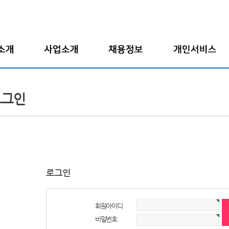
말
인재파견
전체채용정보
입사지원서보기
개요
도급/위임
업종별채용정보
회원정보수정
로그인
연혁
채용대행
고용형태별채용정보
입사지원서작성
도
구인의뢰
아르바이트
경력기술서작성
사
자기소개서작성
는 길
로그인
회원아이디
비밀번호