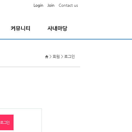
Login
Join
Contact us
공지사항
직원공지사항
FAQ
나의급여명세서
> 회원 > 로그인
자료실
증명서발급요청
Q/A
증명서온라인출력
퇴직원