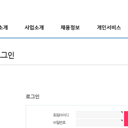
말
인재파견
전체채용정보
입사지원서보기
개요
도급/위임
업종별채용정보
회원정보수정
로그인
연혁
채용대행
고용형태별채용정보
입사지원서작성
도
구인의뢰
아르바이트
경력기술서작성
사
자기소개서작성
는 길
로그인
회원아이디
비밀번호